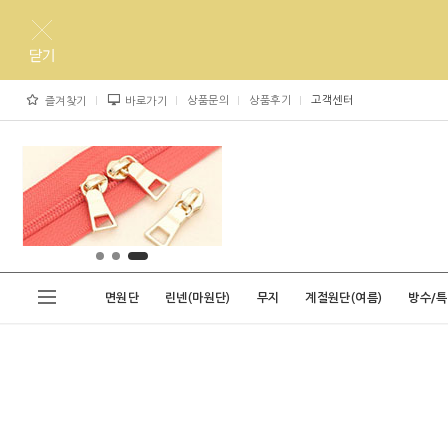
상품문의
상품후기
고객센터
즐겨찾기
바로가기
면원단
린넨(마원단)
무지
계절원단(여름)
방수/