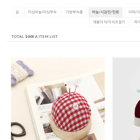
실
미싱바늘/미싱부속
가방부속품
바늘/시침핀/핀봉
지퍼/
재봉자석/자석조절기
파
TOTAL
100
EA ITEM LIST