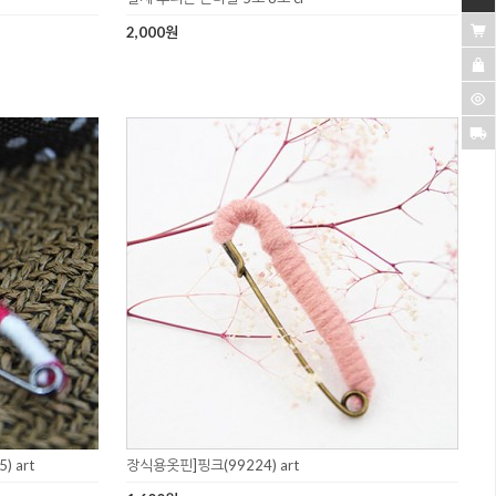
2,000원
 art
장식용옷핀]핑크(99224) art