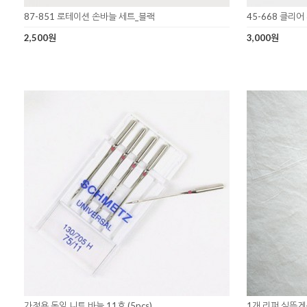
87-851 로테이션 손바늘 세트_블랙
45-668 클리어
2,500원
3,000원
가정용 독일 니트 바늘 11호 (5pcs)
1개 리퍼 실뜯게-14