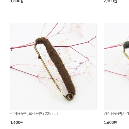
1,800원
2,100원
장식용옷핀]브라운(99223) art
장식용옷핀]카키(9
1,600원
1,600원