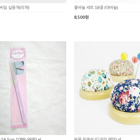
 씨임 실뜯개(리퍼)
줄바늘 세트 18종 (대바늘)
8,500원
.5cm 108R-SR(P) el
원목 핀쿠션 (디자인 랜덤) cf