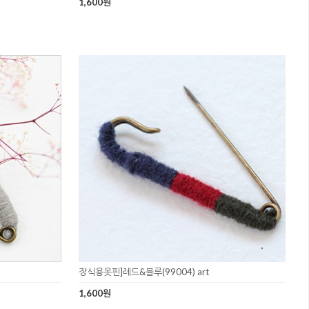
1,600원
장식용옷핀]레드&블루(99004) art
1,600원