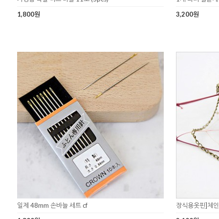
1,800원
3,200원
일제 48mm 손바늘 세트 cf
장식용옷핀]체인-