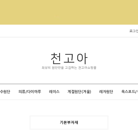
로그
특수원단
의류/다이마루
레이스
계절원단(겨울)
레자원단
옥스포드/
기본부자재