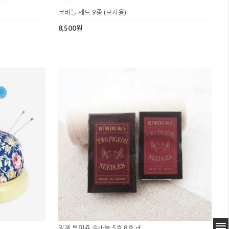
코바늘 세트 9종 (모사용)
8,500원
일제 투피죤 손바늘 5호 8호 cf