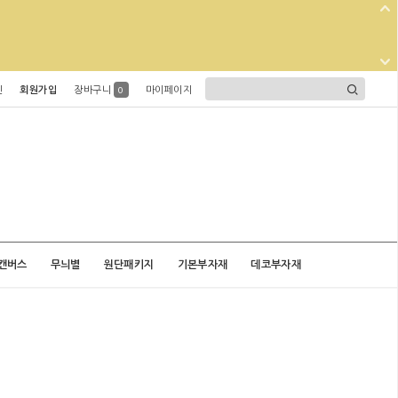
인
회원가입
장바구니
마이페이지
0
캔버스
무늬별
원단패키지
기본부자재
데코부자재