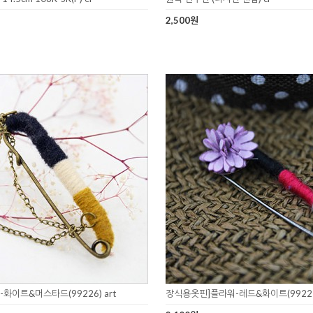
2,500원
화이트&머스타드(99226) art
장식용옷핀]플라워-레드&화이트(99225)