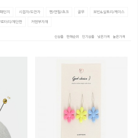
/패턴지
시접자/도안자
펜/연필/쵸크
골무
보빈&실토리/케이스
/로터리/재단판
커텐부자재
신상품
판매순위
인기상품
낮은가격
높은가격