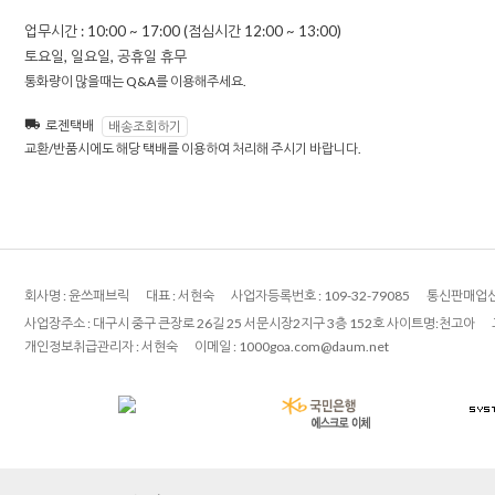
업무시간 : 10:00 ~ 17:00 (점심시간 12:00 ~ 13:00)
토요일, 일요일, 공휴일 휴무
통화량이 많을때는 Q&A를 이용해주세요.
로젠택배
배송조회하기
교환/반품시에도 해당 택배를 이용하여 처리해 주시기 바랍니다.
회사명 :
윤쓰패브릭
대표 :
서현숙
사업자등록번호 :
109-32-79085
통신판매업신
사업장주소 :
대구시 중구 큰장로 26길 25 서문시장2지구 3층 152호 사이트명:천고아
개인정보취급관리자 :
서현숙
이메일 :
1000goa.com@daum.net