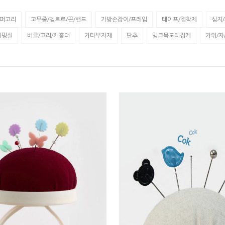
지퍼고리
고무줄/벨트로/끈/밴드
가방손잡이/프레임
테이프/접착제
심지
이핑실
버클/고리/키홀더
기타부자재
단추
밍크목도리집게
가위/자