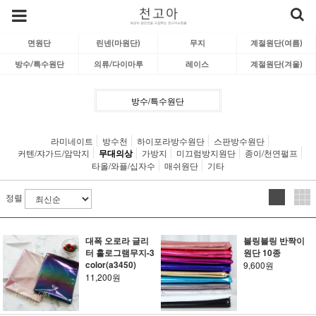
면원단
린넨(마원단)
무지
계절원단(여름)
방수/특수원단
의류/다이마루
레이스
계절원단(겨울)
방수/특수원단
라미네이트
방수천
하이포라방수원단
스판방수원단
커텐/쟈가드/암막지
무대의상
가방지
미끄럼방지원단
종이/천연펄프
타올/와플/십자수
매쉬원단
기타
정렬
대폭 오로라 글리
블링블링 반짝이
터 홀로그램무지-3
원단 10종
color(a3450)
9,600원
11,200원