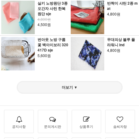
실키 노방원단 3종
반짝이 샤틴 2종 m
오간자 사틴 한복
at
원단 sje
4,800원
4,800원
4,500원
번아웃 노방 구름
무대의상 블루 플
꽃 백아이보리 320
라워니 ind
417D sje
4,800원
5,600원
더보기 ▼
공지사항
문의게시판
상품후기
솜씨자랑