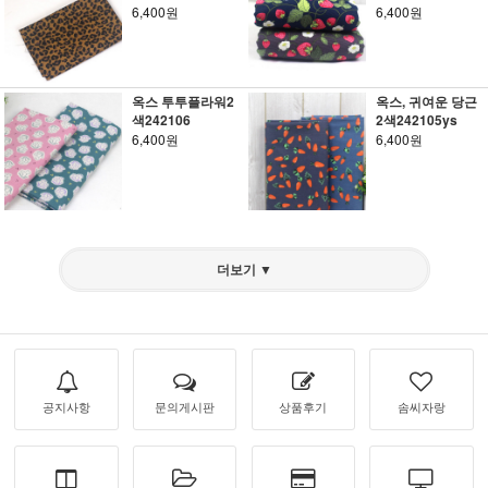
6,400원
6,400원
옥스 투투플라워2
옥스, 귀여운 당근
색242106
2색242105ys
6,400원
6,400원
더보기 ▼
공지사항
문의게시판
상품후기
솜씨자랑