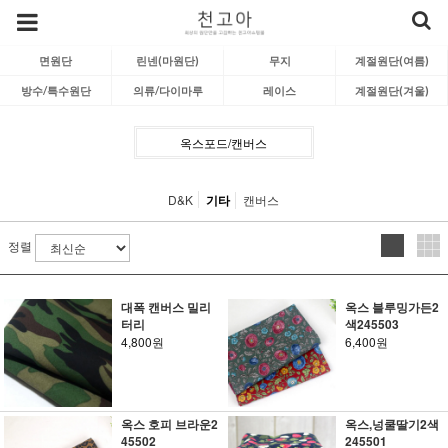
면원단
린넨(마원단)
무지
계절원단(여름)
방수/특수원단
의류/다이마루
레이스
계절원단(겨울)
옥스포드/캔버스
D&K
기타
캔버스
정렬
대폭 캔버스 밀리
옥스 블루밍가든2
터리
색245503
4,800원
6,400원
옥스 호피 브라운2
옥스,넝쿨딸기2색
45502
245501