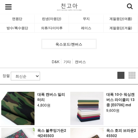
면원단
린넨(마원단)
무지
계절원단(여름)
방수/특수원단
의류/다이마루
레이스
계절원단(겨울)
옥스포드/캔버스
D&K
기타
캔버스
정렬
대폭 캔버스 밀리
대폭 10수 워싱캔
터리
버스 라이클리 13
종 [E0706] md
4,800원
9,600원
옥스 블루밍가든2
옥스 호피 브라운2
색245503
45502