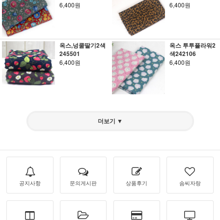
6,400원
6,400원
옥스,넝쿨딸기2색
옥스 투투플라워2
245501
색242106
6,400원
6,400원
더보기 ▼
공지사항
문의게시판
상품후기
솜씨자랑