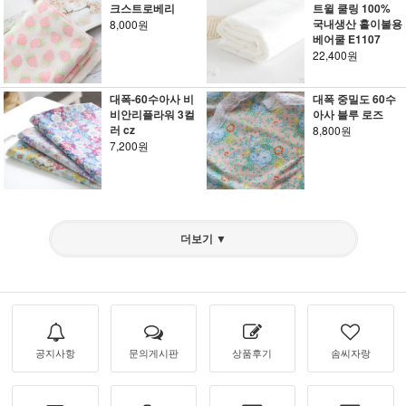
크스트로베리
트윌 쿨링 100%
국내생산 홑이불용
8,000원
베어쿨 E1107
22,400원
대폭-60수아사 비
대폭 중밀도 60수
비안리플라워 3컬
아사 블루 로즈
러 cz
8,800원
7,200원
더보기 ▼
공지사항
문의게시판
상품후기
솜씨자랑