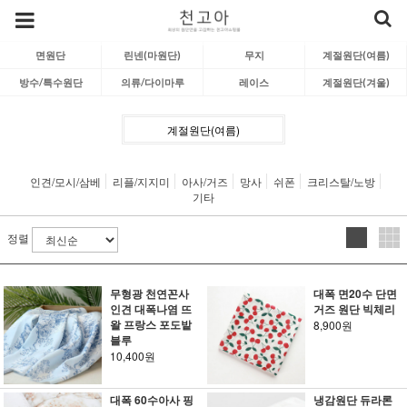
면원단
린넨(마원단)
무지
계절원단(여름)
방수/특수원단
의류/다이마루
레이스
계절원단(겨울)
계절원단(여름)
인견/모시/삼베
리플/지지미
아사/거즈
망사
쉬폰
크리스탈/노방
기타
정렬
무형광 천연꼰사
대폭 면20수 단면
인견 대폭나염 뜨
거즈 원단 빅체리
왈 프랑스 포도밭
8,900원
블루
10,400원
대폭 60수아사 핑
냉감원단 듀라론