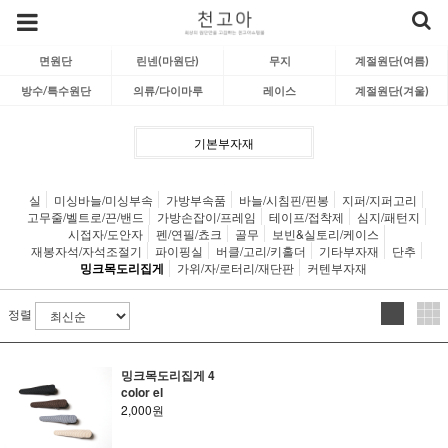
면원단
린넨(마원단)
무지
계절원단(여름)
방수/특수원단
의류/다이마루
레이스
계절원단(겨울)
기본부자재
실
미싱바늘/미싱부속
가방부속품
바늘/시침핀/핀봉
지퍼/지퍼고리
고무줄/벨트로/끈/밴드
가방손잡이/프레임
테이프/접착제
심지/패턴지
시접자/도안자
펜/연필/쵸크
골무
보빈&실토리/케이스
재봉자석/자석조절기
파이핑실
버클/고리/키홀더
기타부자재
단추
밍크목도리집게
가위/자/로터리/재단판
커텐부자재
정렬
밍크목도리집게 4
color el
2,000원