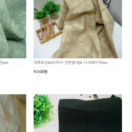
)sm
대폭워싱60수아사-천연염색(6-다크베이지)sm
9,500원