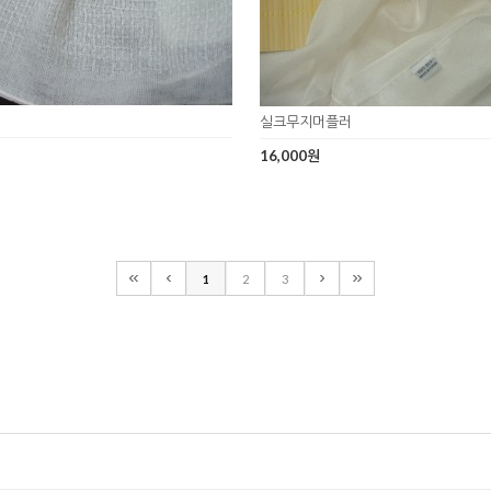
실크무지머플러
16,000원
1
2
3