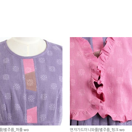
)별주름_퍼플 wo
면쟈가드미니와플)별주름_핑크 wo