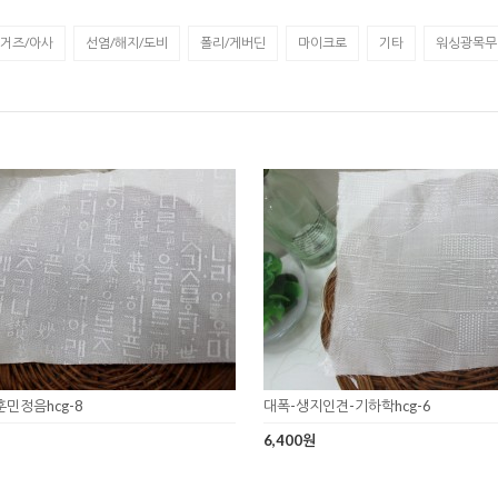
거즈/아사
선염/해지/도비
폴리/게버딘
마이크로
기타
워싱광목무
민정음hcg-8
대폭-생지인견-기하학hcg-6
6,400원