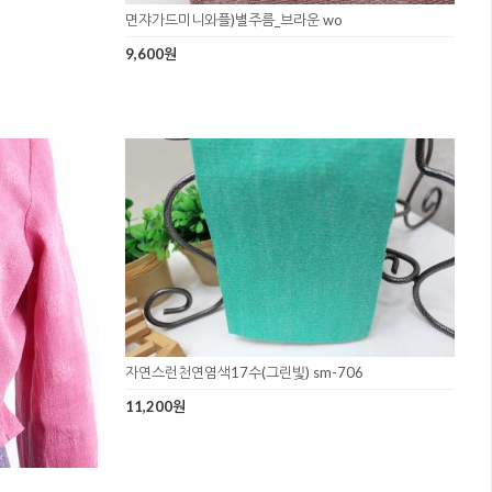
면쟈가드미니와플)별주름_브라운 wo
9,600원
자연스런천연염색17수(그린빛) sm-706
11,200원