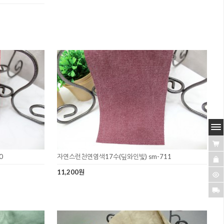
0
자연스런천연염색17수(딮와인빛) sm-711
11,200원