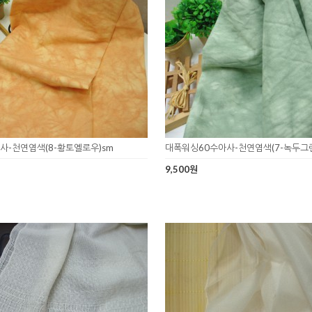
사-천연염색(8-황토옐로우)sm
대폭워싱60수아사-천연염색(7-녹두그린
9,500원