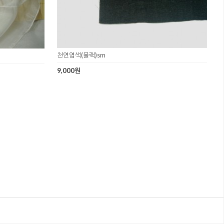
천연염색(블랙)sm
9,000원