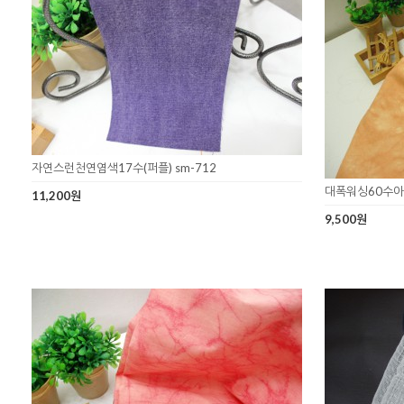
자연스런천연염색17수(퍼플) sm-712
대폭워싱60수아
11,200원
9,500원