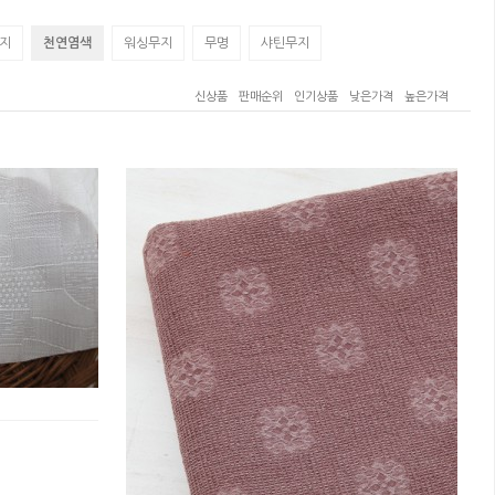
지
천연염색
워싱무지
무명
샤틴무지
신상품
판매순위
인기상품
낮은가격
높은가격