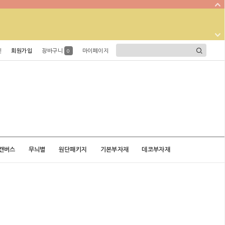
인
회원가입
장바구니
마이페이지
0
캔버스
무늬별
원단패키지
기본부자재
데코부자재