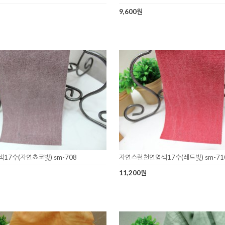
9,600원
7수(자연쵸코빛) sm-708
자연스런천연염색17수(레드빛) sm-71
11,200원