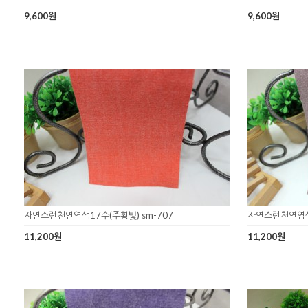
9,600원
9,600원
자연스런천연염색17수(주황빛) sm-707
자연스런천연염색1
11,200원
11,200원