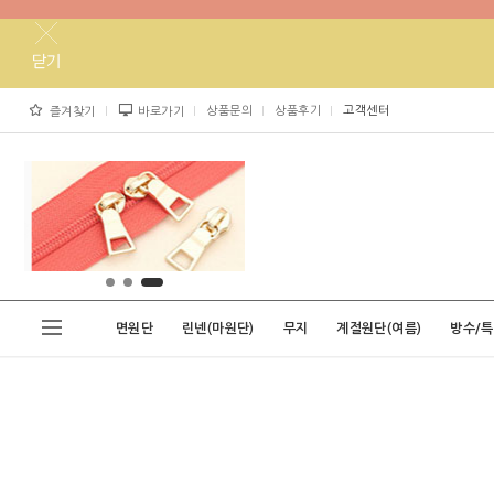
상품문의
상품후기
고객센터
즐겨찾기
바로가기
면원단
린넨(마원단)
무지
계절원단(여름)
방수/