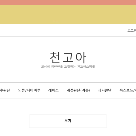
로그
특수원단
의류/다이마루
레이스
계절원단(겨울)
레자원단
옥스포드/
무지