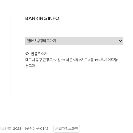
BANKING INFO
반품주소지
대구시 중구 큰장로 26길 25 서문시장2지구 3층 152호 사이트명:
천고아
고번호 :
2023-대구수성구-0142
사업자정보확인