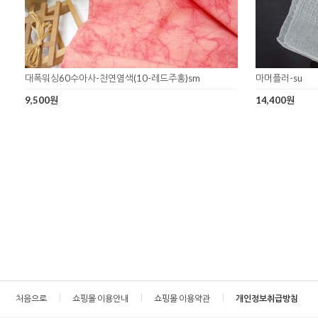
대폭워싱60수아사-천연염색(10-레드주홍)sm
마머플러-su
9,500원
14,400원
처음으로
쇼핑몰 이용안내
쇼핑몰 이용약관
개인정보취급방침