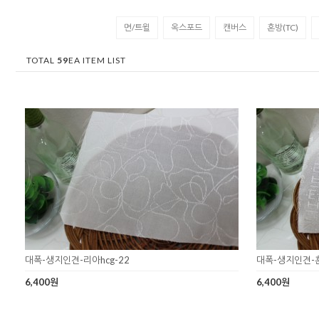
면/트윌
옥스포드
캔버스
혼방(TC)
TOTAL
59
EA ITEM LIST
대폭-생지인견-리아hcg-22
대폭-생지인견-훈
6,400원
6,400원